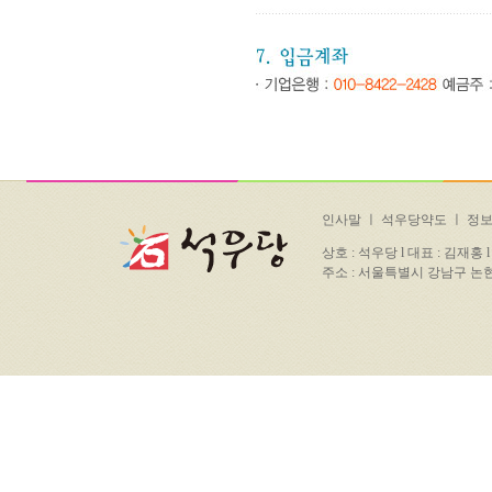
인사말
ㅣ
석우당약도
ㅣ
정
상호 : 석우당 l 대표 : 김재홍 l 사업자번
주소 : 서울특별시 강남구 논현로